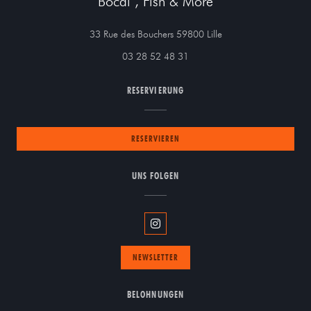
Bocal , Fish & More
((öffnet ein neues Fenst
33 Rue des Bouchers 59800 Lille
03 28 52 48 31
RESERVIERUNG
RESERVIEREN
UNS FOLGEN
Instagram ((öffnet ein neues Fenste
NEWSLETTER
BELOHNUNGEN